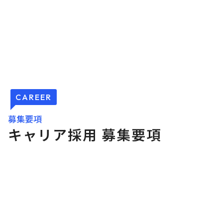
CAREER
募集要項
キ
ャ
リ
ア
採
用
募
集
要
項