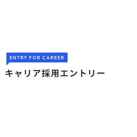
ENTRY FOR CAREER
キ
ャ
リ
ア
採
用
エ
ン
ト
リ
ー